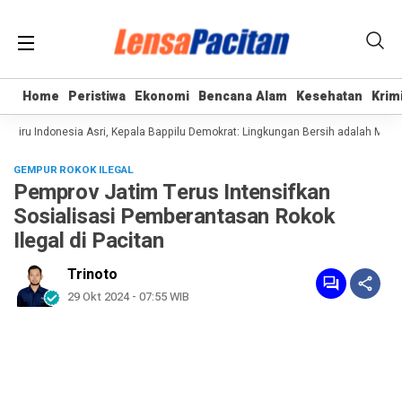
Home
Home
Peristiwa
Peristiwa
Ekonomi
Ekonomi
Bencana Alam
Bencana Alam
Kesehatan
Kesehatan
Krim
Krim
iru Indonesia Asri, Kepala Bappilu Demokrat: Lingkungan Bersih adalah Magnet 
GEMPUR ROKOK ILEGAL
Pemprov Jatim Terus Intensifkan
Sosialisasi Pemberantasan Rokok
Ilegal di Pacitan
Trinoto
29 Okt 2024 - 07:55 WIB