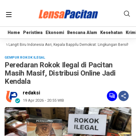
Home
Home
Peristiwa
Peristiwa
Ekonomi
Ekonomi
Bencana Alam
Bencana Alam
Kesehatan
Kesehatan
Krim
Krim
 Langit Biru Indonesia Asri, Kepala Bappilu Demokrat: Lingkungan Bersih adala
GEMPUR ROKOK ILEGAL
Peredaran Rokok Ilegal di Pacitan
Masih Masif, Distribusi Online Jadi
Kendala
redaksi
19 Apr 2026 - 20:55 WIB