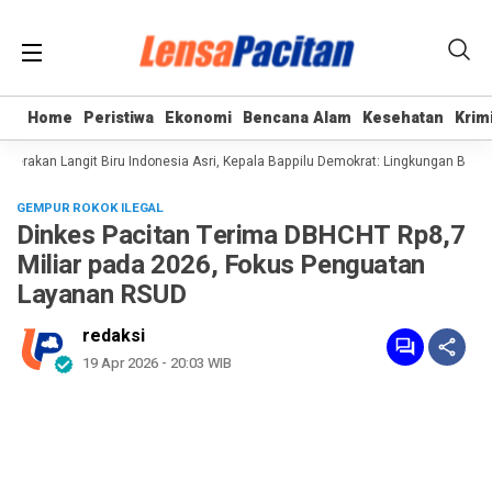
Home
Home
Peristiwa
Peristiwa
Ekonomi
Ekonomi
Bencana Alam
Bencana Alam
Kesehatan
Kesehatan
Krim
Krim
rakan Langit Biru Indonesia Asri, Kepala Bappilu Demokrat: Lingkungan Bersih 
GEMPUR ROKOK ILEGAL
Dinkes Pacitan Terima DBHCHT Rp8,7
Miliar pada 2026, Fokus Penguatan
Layanan RSUD
redaksi
19 Apr 2026 - 20:03 WIB