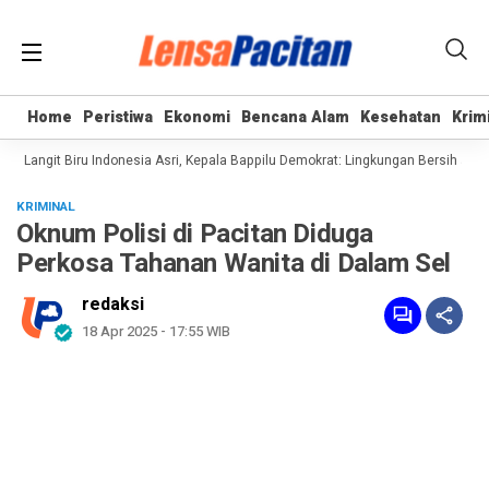
Home
Home
Peristiwa
Peristiwa
Ekonomi
Ekonomi
Bencana Alam
Bencana Alam
Kesehatan
Kesehatan
Krim
Krim
Langit Biru Indonesia Asri, Kepala Bappilu Demokrat: Lingkungan Bersih adalah
KRIMINAL
Oknum Polisi di Pacitan Diduga
Perkosa Tahanan Wanita di Dalam Sel
redaksi
18 Apr 2025 - 17:55 WIB