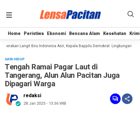
Home
Home
Peristiwa
Peristiwa
Ekonomi
Ekonomi
Bencana Alam
Bencana Alam
Kesehatan
Kesehatan
Krim
Krim
erakan Langit Biru Indonesia Asri, Kepala Bappilu Demokrat: Lingkungan Bersi
GAYA HIDUP
Tengah Ramai Pagar Laut di
Tangerang, Alun Alun Pacitan Juga
Dipagari Warga
redaksi
28 Jan 2025 - 13:36 WIB