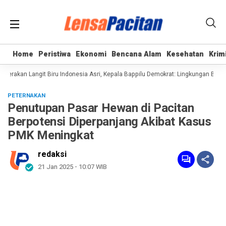
Home
Home
Peristiwa
Peristiwa
Ekonomi
Ekonomi
Bencana Alam
Bencana Alam
Kesehatan
Kesehatan
Krim
Krim
rakan Langit Biru Indonesia Asri, Kepala Bappilu Demokrat: Lingkungan Bersih 
PETERNAKAN
Penutupan Pasar Hewan di Pacitan
Berpotensi Diperpanjang Akibat Kasus
PMK Meningkat
redaksi
21 Jan 2025 - 10:07 WIB