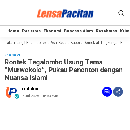
Home
Home
Peristiwa
Peristiwa
Ekonomi
Ekonomi
Bencana Alam
Bencana Alam
Kesehatan
Kesehatan
Krim
Krim
rakan Langit Biru Indonesia Asri, Kepala Bappilu Demokrat: Lingkungan Bersih 
EKONOMI
Rontek Tegalombo Usung Tema
“Murwokolo”, Pukau Penonton dengan
Nuansa Islami
redaksi
7 Jul 2025 - 16:53 WIB