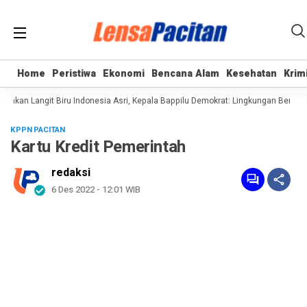
Home
Home
Peristiwa
Peristiwa
Ekonomi
Ekonomi
Bencana Alam
Bencana Alam
Kesehatan
Kesehatan
Krim
Krim
an Langit Biru Indonesia Asri, Kepala Bappilu Demokrat: Lingkungan Bersih ada
KPPN PACITAN
Kartu Kredit Pemerintah
redaksi
6 Des 2022 - 12:01 WIB