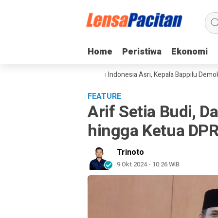
Home
Home
Peristiwa
Peristiwa
Ekonomi
Ekonomi
ngkan Gerakan Langit Biru Indonesia Asri, Kepala Bappilu Demokrat: Lin
FEATURE
Arif Setia Budi, 
hingga Ketua DPR
Trinoto
9 Okt 2024 - 10:26 WIB