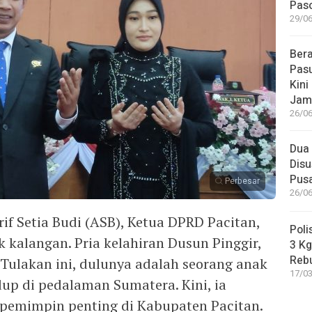
Paso
29/06
Bera
Pasu
Kini
Jam
26/06
Dua 
Disu
Pus
Perbesar
26/06
rif Setia Budi (ASB), Ketua DPRD Pacitan,
Poli
k kalangan. Pria kelahiran Dusun Pinggir,
3 Kg
Reb
Tulakan ini, dulunya adalah seorang anak
17/03
up di pedalaman Sumatera. Kini, ia
 pemimpin penting di Kabupaten Pacitan.