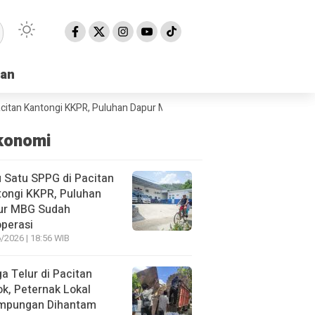
han
han
antongi KKPR, Puluhan Dapur MBG Sudah Beroperasi
BPBD Pacitan Min
konomi
 Satu SPPG di Pacitan
ongi KKPR, Puluhan
ur MBG Sudah
perasi
/2026 | 18:56 WIB
a Telur di Pacitan
ok, Peternak Lokal
impungan Dihantam