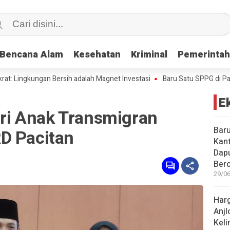
Bencana Alam
Bencana Alam
Kesehatan
Kesehatan
Kriminal
Kriminal
Pemerinta
Pemerinta
gkungan Bersih adalah Magnet Investasi
Baru Satu SPPG di Pacitan K
E
Dari Anak Transmigran
Baru
D Pacitan
Kant
Dap
Bero
29/06
Harg
Anjl
Kel