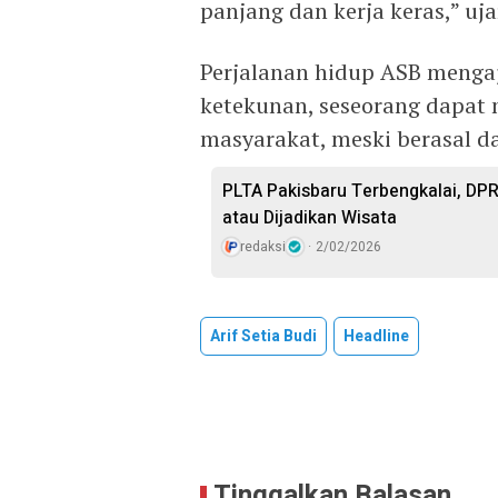
panjang dan kerja keras,” uja
Perjalanan hidup ASB menga
ketekunan, seseorang dapat 
masyarakat, meski berasal da
PLTA Pakisbaru Terbengkalai, DP
atau Dijadikan Wisata
redaksi
2/02/2026
Arif Setia Budi
Headline
Tinggalkan Balasan