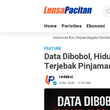
Home
Home
Peristiwa
Peristiwa
Ekonomi
Ekonomi
kan Gerakan Langit Biru Indonesia Asri, Kepala Bappilu Demokrat: Lingk
FEATURE
Data Dibobol, Hi
Terjebak Pinjaman
redaksi
4 Mar 2026 - 12:02 WIB