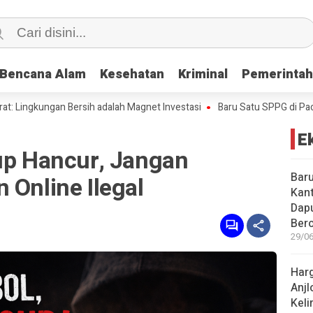
Bencana Alam
Bencana Alam
Kesehatan
Kesehatan
Kriminal
Kriminal
Pemerinta
Pemerinta
ungan Bersih adalah Magnet Investasi
Baru Satu SPPG di Pacitan Kan
E
dup Hancur, Jangan
Baru
 Online Ilegal
Kant
Dap
Bero
29/06
Harg
Anjl
Kel