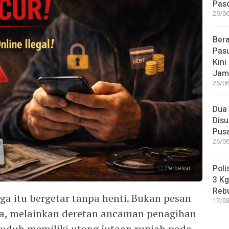
Paso
29/06
Bera
Pasu
Kini
Jam
26/06
Dua 
Disu
Pus
26/06
Poli
Perbesar
3 Kg
Reb
ga itu bergetar tanpa henti. Bukan pesan
17/03
rja, melainkan deretan ancaman penagihan
ituduh memiliki utang jutaan rupiah pada