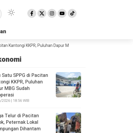
han
han
tongi KKPR, Puluhan Dapur MBG Sudah Beroperasi
BPBD Pacitan Minta 
konomi
 Satu SPPG di Pacitan
ongi KKPR, Puluhan
ur MBG Sudah
perasi
/2026 | 18:56 WIB
a Telur di Pacitan
ok, Peternak Lokal
impungan Dihantam