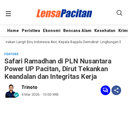
Home
Home
Peristiwa
Peristiwa
Ekonomi
Ekonomi
Bencana Alam
Bencana Alam
Kesehatan
Kesehatan
Krim
Krim
rakan Langit Biru Indonesia Asri, Kepala Bappilu Demokrat: Lingkungan Bersih 
FEATURE
Safari Ramadhan di PLN Nusantara
Power UP Pacitan, Dirut Tekankan
Keandalan dan Integritas Kerja
Trinoto
4 Mar 2026 - 10:00 WIB