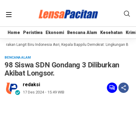
Home
Home
Peristiwa
Peristiwa
Ekonomi
Ekonomi
Bencana Alam
Bencana Alam
Kesehatan
Kesehatan
Krim
Krim
rakan Langit Biru Indonesia Asri, Kepala Bappilu Demokrat: Lingkungan Bersih 
BENCANA ALAM
98 Siswa SDN Gondang 3 Diliburkan
Akibat Longsor.
redaksi
17 Des 2024 - 15:49 WIB