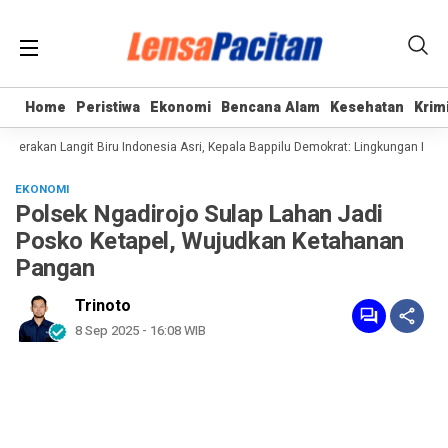
Home
Home
Peristiwa
Peristiwa
Ekonomi
Ekonomi
Bencana Alam
Bencana Alam
Kesehatan
Kesehatan
Krim
Krim
erakan Langit Biru Indonesia Asri, Kepala Bappilu Demokrat: Lingkungan Bersih
EKONOMI
Polsek Ngadirojo Sulap Lahan Jadi
Posko Ketapel, Wujudkan Ketahanan
Pangan
Trinoto
8 Sep 2025 - 16:08 WIB