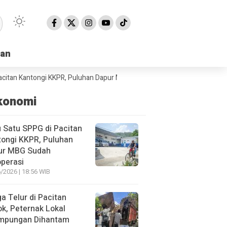
han
han
antongi KKPR, Puluhan Dapur MBG Sudah Beroperasi
BPBD Pacitan Min
konomi
 Satu SPPG di Pacitan
ongi KKPR, Puluhan
ur MBG Sudah
perasi
/2026 | 18:56 WIB
a Telur di Pacitan
ok, Peternak Lokal
impungan Dihantam