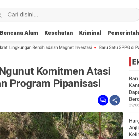
Bencana Alam
Bencana Alam
Kesehatan
Kesehatan
Kriminal
Kriminal
Pemerinta
Pemerinta
gkungan Bersih adalah Magnet Investasi
Baru Satu SPPG di Pacitan K
E
 Ngunut Komitmen Atasi
Baru
n Program Pipanisasi
Kant
Dap
Bero
29/06
Harg
Anjl
Kel