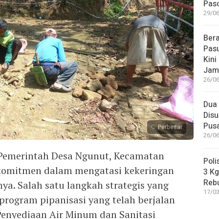
Paso
29/06
Bera
Pasu
Kini
Jam
26/06
Dua 
Disu
Pus
Perbesar
26/06
 Pemerintah Desa Ngunut, Kecamatan
Poli
komitmen dalam mengatasi kekeringan
3 Kg
Reb
ya. Salah satu langkah strategis yang
17/03
program pipanisasi yang telah berjalan
Penyediaan Air Minum dan Sanitasi