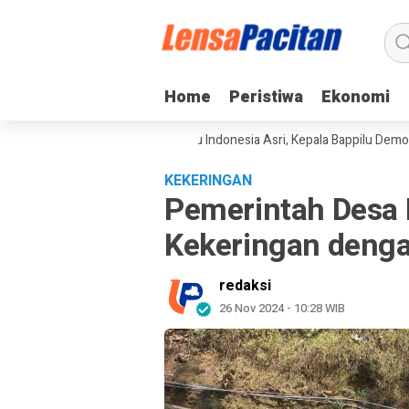
Home
Home
Peristiwa
Peristiwa
Ekonomi
Ekonomi
ngkan Gerakan Langit Biru Indonesia Asri, Kepala Bappilu Demokrat: Lin
KEKERINGAN
Pemerintah Desa
Kekeringan denga
redaksi
26 Nov 2024 - 10:28 WIB