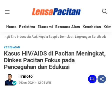
Home
Home
Peristiwa
Peristiwa
Ekonomi
Ekonomi
Bencana Alam
Bencana Alam
Kesehatan
Kesehatan
Krim
Krim
ngit Biru Indonesia Asri, Kepala Bappilu Demokrat: Lingkungan Bersih adalah M
KESEHATAN
Kasus HIV/AIDS di Pacitan Meningkat,
Dinkes Pacitan Fokus pada
Pencegahan dan Edukasi
Trinoto
9 Des 2024 - 12:04 WIB