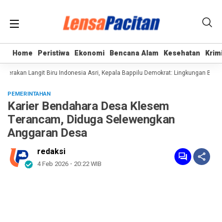
Home
Home
Peristiwa
Peristiwa
Ekonomi
Ekonomi
Bencana Alam
Bencana Alam
Kesehatan
Kesehatan
Krim
Krim
rakan Langit Biru Indonesia Asri, Kepala Bappilu Demokrat: Lingkungan Bersih 
PEMERINTAHAN
Karier Bendahara Desa Klesem
Terancam, Diduga Selewengkan
Anggaran Desa
redaksi
4 Feb 2026 - 20:22 WIB