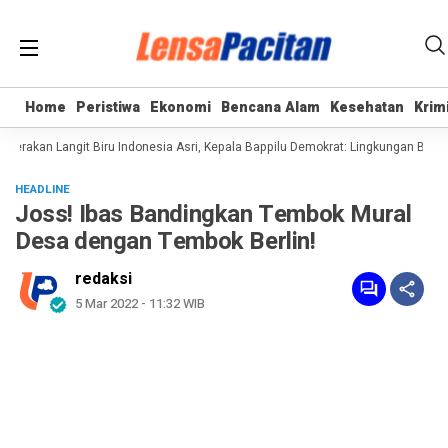
Home
Home
Peristiwa
Peristiwa
Ekonomi
Ekonomi
Bencana Alam
Bencana Alam
Kesehatan
Kesehatan
Krim
Krim
akan Langit Biru Indonesia Asri, Kepala Bappilu Demokrat: Lingkungan Bersih a
HEADLINE
Joss! Ibas Bandingkan Tembok Mural
Desa dengan Tembok Berlin!
redaksi
5 Mar 2022 - 11:32 WIB