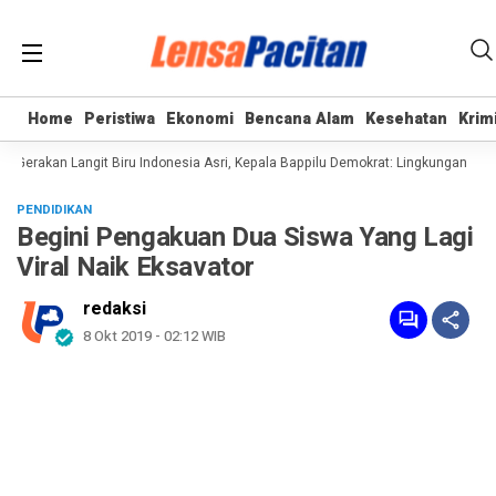
Home
Home
Peristiwa
Peristiwa
Ekonomi
Ekonomi
Bencana Alam
Bencana Alam
Kesehatan
Kesehatan
Krim
Krim
Gerakan Langit Biru Indonesia Asri, Kepala Bappilu Demokrat: Lingkungan Bersi
PENDIDIKAN
Begini Pengakuan Dua Siswa Yang Lagi
Viral Naik Eksavator
redaksi
8 Okt 2019 - 02:12 WIB