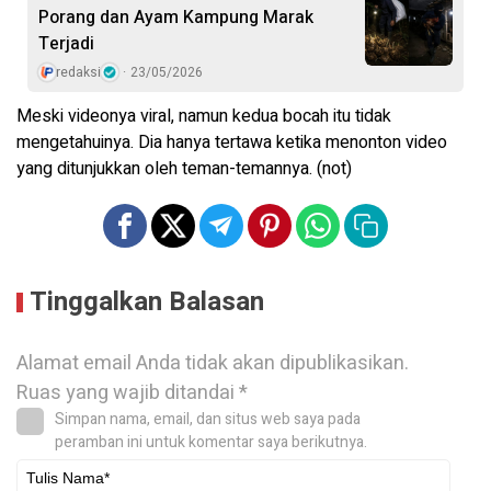
Porang dan Ayam Kampung Marak
Terjadi
redaksi
23/05/2026
Meski videonya viral, namun kedua bocah itu tidak
mengetahuinya. Dia hanya tertawa ketika menonton video
yang ditunjukkan oleh teman-temannya. (not)
Tinggalkan Balasan
Alamat email Anda tidak akan dipublikasikan.
Ruas yang wajib ditandai
*
Simpan nama, email, dan situs web saya pada
peramban ini untuk komentar saya berikutnya.