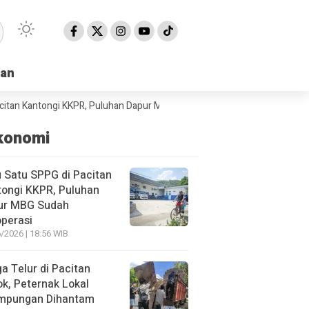
han
han
tongi KKPR, Puluhan Dapur MBG Sudah Beroperasi
BPBD Pacitan Minta
konomi
 Satu SPPG di Pacitan
ongi KKPR, Puluhan
ur MBG Sudah
perasi
/2026 | 18:56 WIB
a Telur di Pacitan
ok, Peternak Lokal
impungan Dihantam