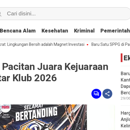
Bencana Alam
Bencana Alam
Kesehatan
Kesehatan
Kriminal
Kriminal
Pemerinta
Pemerinta
ungan Bersih adalah Magnet Investasi
Baru Satu SPPG di Pacitan Kan
E
Pacitan Juara Kejuaraan
Baru
tar Klub 2026
Kant
Dap
Bero
29/06
Harg
Anjl
Kel