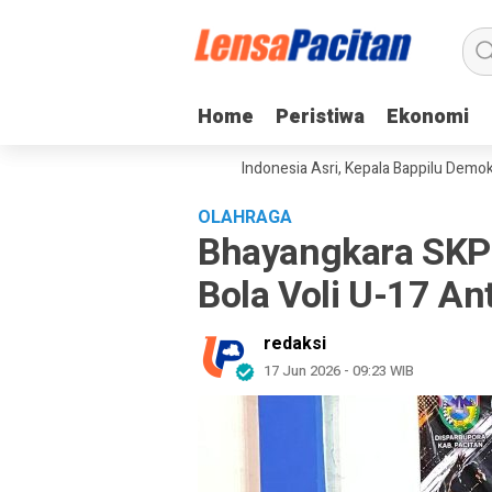
Home
Home
Peristiwa
Peristiwa
Ekonomi
Ekonomi
kan Gerakan Langit Biru Indonesia Asri, Kepala Bappilu Demokrat: Lingk
OLAHRAGA
Bhayangkara SKP 
Bola Voli U-17 An
redaksi
17 Jun 2026 - 09:23 WIB