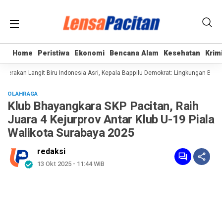
Home
Home
Peristiwa
Peristiwa
Ekonomi
Ekonomi
Bencana Alam
Bencana Alam
Kesehatan
Kesehatan
Krim
Krim
rakan Langit Biru Indonesia Asri, Kepala Bappilu Demokrat: Lingkungan Bersih 
OLAHRAGA
Klub Bhayangkara SKP Pacitan, Raih
Juara 4 Kejurprov Antar Klub U-19 Piala
Walikota Surabaya 2025
redaksi
13 Okt 2025 - 11:44 WIB