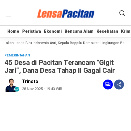
Home
Home
Peristiwa
Peristiwa
Ekonomi
Ekonomi
Bencana Alam
Bencana Alam
Kesehatan
Kesehatan
Krim
Krim
akan Langit Biru Indonesia Asri, Kepala Bappilu Demokrat: Lingkungan Bersih a
PEMERINTAHAN
45 Desa di Pacitan Terancam “Gigit
Jari”, Dana Desa Tahap II Gagal Cair
Trinoto
28 Nov 2025 - 19:43 WIB