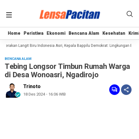
Home
Home
Peristiwa
Peristiwa
Ekonomi
Ekonomi
Bencana Alam
Bencana Alam
Kesehatan
Kesehatan
Krim
Krim
rakan Langit Biru Indonesia Asri, Kepala Bappilu Demokrat: Lingkungan Bersih
BENCANA ALAM
Tebing Longsor Timbun Rumah Warga
di Desa Wonoasri, Ngadirojo
Trinoto
18 Des 2024 - 16:06 WIB