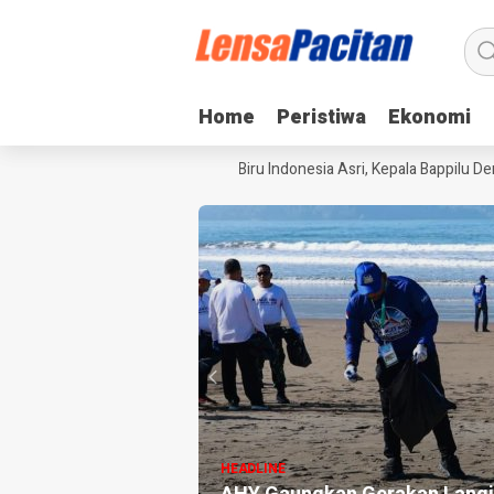
Home
Home
Peristiwa
Peristiwa
Ekonomi
Ekonomi
 Gaungkan Gerakan Langit Biru Indonesia Asri, Kepala Bappilu Demokrat:
HEADLINE