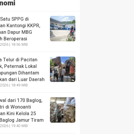
nomi
 Satu SPPG di
tan Kantongi KKPR,
han Dapur MBG
h Beroperasi
2026 | 18:56 WIB
 Telur di Pacitan
k, Peternak Lokal
mpungan Dihantam
kan dari Luar Daerah
2026 | 18:49 WIB
al dari 170 Baglog,
ri di Wonoanti
an Kini Kelola 25
 Baglog Jamur Tiram
2026 | 19:40 WIB