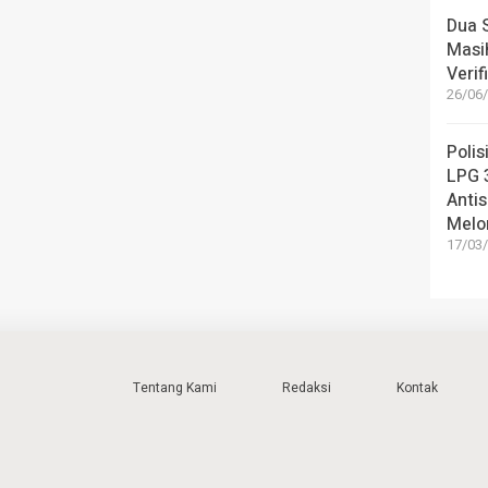
Dua 
Masi
Verif
26/06/
Poli
LPG 3
Anti
Melo
17/03/
Tentang Kami
Redaksi
Kontak