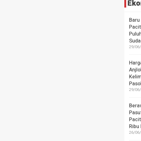
Eko
Baru
Paci
Pulu
Suda
29/06/
Harga
Anjlo
Keli
Paso
29/06/
Beraw
Pasut
Pacit
Ribu
26/06/