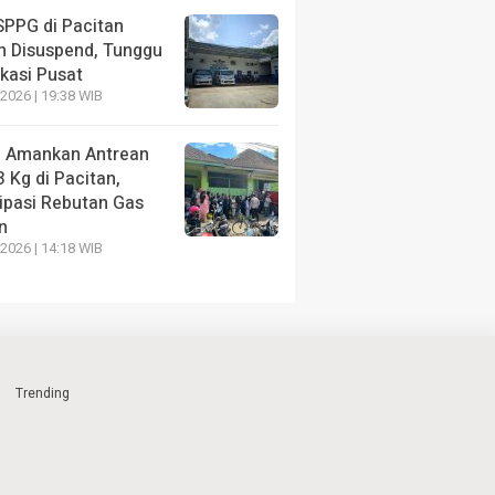
SPPG di Pacitan
h Disuspend, Tunggu
ikasi Pusat
2026 | 19:38 WIB
si Amankan Antrean
 Kg di Pacitan,
sipasi Rebutan Gas
n
2026 | 14:18 WIB
Trending