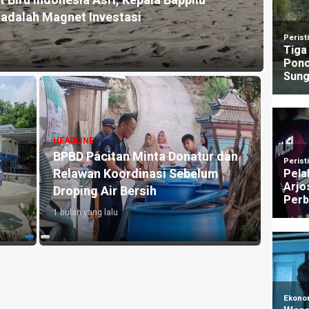
k, Peternak Lokal Kelimpungan Dihantam
AHY G
Demok
4 mingg
HEADLINE
HEADLI
Berawal dari 170 Baglog, Pasutri
Baru 
arga
di Wonoanti Pacitan Kini Kelola 25
Kanto
la
Ribu Baglog Jamur Tiram
MBG 
1 bulan yang lalu
1 bulan 