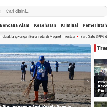
Bencana Alam
Bencana Alam
Kesehatan
Kesehatan
Kriminal
Kriminal
Pemerinta
Pemerinta
 Lingkungan Bersih adalah Magnet Investasi
Baru Satu SPPG di Pacit
Tre
HEADLI