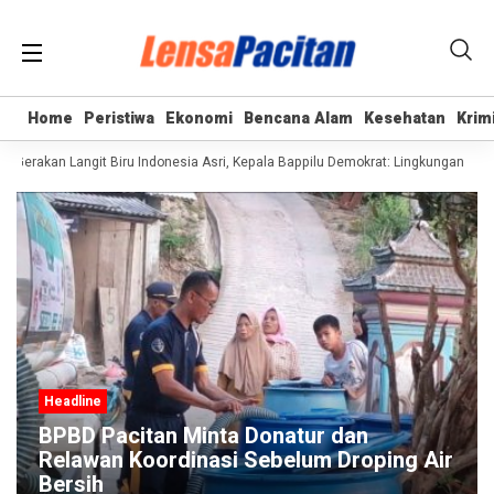
Home
Home
Peristiwa
Peristiwa
Ekonomi
Ekonomi
Bencana Alam
Bencana Alam
Kesehatan
Kesehatan
Krim
Krim
erakan Langit Biru Indonesia Asri, Kepala Bappilu Demokrat: Lingkungan Bersih
Headline
BPBD Pacitan Minta Donatur dan
Relawan Koordinasi Sebelum Droping Air
Bersih