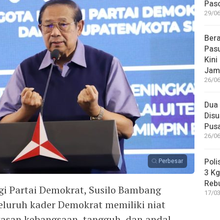
Paso
29/06
Bera
Pasu
Kini
Jam
26/06
Dua 
Disu
Pus
26/06
Poli
Perbesar
3 Kg
Reb
ggi Partai Demokrat, Susilo Bambang
17/03
luruh kader Demokrat memiliki niat
wasan kebangsaan, tangguh, dan andal.