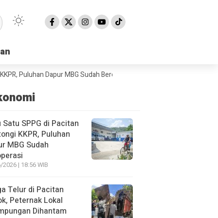
han
han
Puluhan Dapur MBG Sudah Beroperasi
BPBD Pacitan Minta Donatur dan 
konomi
 Satu SPPG di Pacitan
ongi KKPR, Puluhan
ur MBG Sudah
perasi
/2026 | 18:56 WIB
a Telur di Pacitan
ok, Peternak Lokal
impungan Dihantam