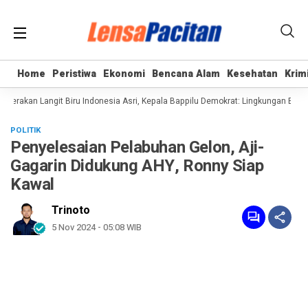
Home
Home
Peristiwa
Peristiwa
Ekonomi
Ekonomi
Bencana Alam
Bencana Alam
Kesehatan
Kesehatan
Krim
Krim
erakan Langit Biru Indonesia Asri, Kepala Bappilu Demokrat: Lingkungan Bersih
POLITIK
Penyelesaian Pelabuhan Gelon, Aji-
Gagarin Didukung AHY, Ronny Siap
Kawal
Trinoto
5 Nov 2024 - 05:08 WIB