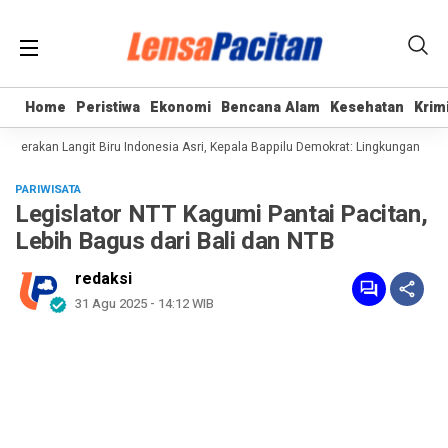
Home
Home
Peristiwa
Peristiwa
Ekonomi
Ekonomi
Bencana Alam
Bencana Alam
Kesehatan
Kesehatan
Krim
Krim
erakan Langit Biru Indonesia Asri, Kepala Bappilu Demokrat: Lingkungan Bersih
PARIWISATA
Legislator NTT Kagumi Pantai Pacitan,
Lebih Bagus dari Bali dan NTB
redaksi
31 Agu 2025 - 14:12 WIB