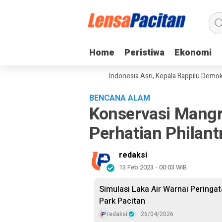
Home
Home
Peristiwa
Peristiwa
Ekonomi
Ekonomi
an Gerakan Langit Biru Indonesia Asri, Kepala Bappilu Demokrat: Lingku
BENCANA ALAM
Konservasi Mang
Perhatian Philan
redaksi
13 Feb 2023 - 00:03 WIB
Simulasi Laka Air Warnai Pering
Park Pacitan
redaksi
26/04/2026