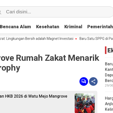
Bencana Alam
Bencana Alam
Kesehatan
Kesehatan
Kriminal
Kriminal
Pemerinta
Pemerinta
ngan Bersih adalah Magnet Investasi
Baru Satu SPPG di Pacitan Kant
E
rove Rumah Zakat Menarik
Baru
trophy
Kant
Dap
Bero
29/06
atan HKB 2026 di Watu Mejo Mangrove
Harg
Anjl
Kel