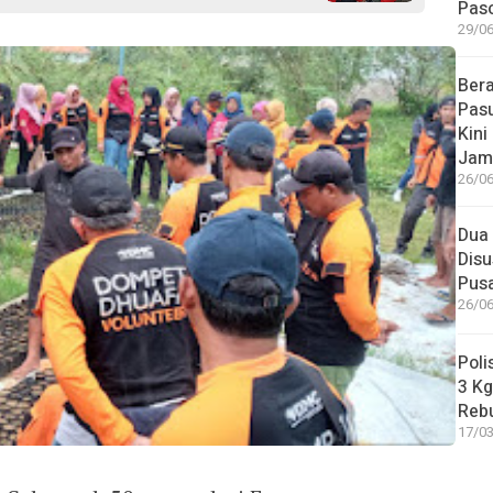
Paso
29/06
Bera
Pasu
Kini
Jam
26/06
Dua 
Disu
Pus
26/06
Poli
3 Kg
Reb
17/03