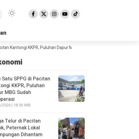
han
han
ongi KKPR, Puluhan Dapur MBG Sudah Beroperasi
BPBD Pacitan Minta D
konomi
 Satu SPPG di Pacitan
ongi KKPR, Puluhan
ur MBG Sudah
perasi
/2026 | 18:56 WIB
a Telur di Pacitan
ok, Peternak Lokal
impungan Dihantam