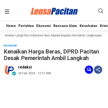
Home
Home
Peristiwa
Peristiwa
Ekonomi
Ekonomi
Bencana Alam
Bencana Alam
Kesehatan
Kesehatan
Krim
Krim
erakan Langit Biru Indonesia Asri, Kepala Bappilu Demokrat: Lingkungan Bersi
EKONOMI
Kenaikan Harga Beras, DPRD Pacitan
Desak Pemerintah Ambil Langkah
redaksi
26 Feb 2024 - 12:51 WIB