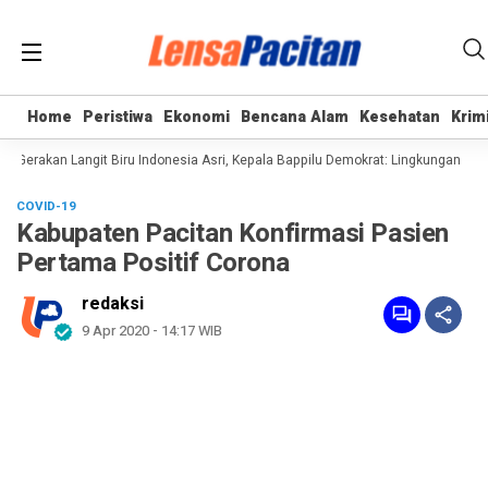
Home
Home
Peristiwa
Peristiwa
Ekonomi
Ekonomi
Bencana Alam
Bencana Alam
Kesehatan
Kesehatan
Krim
Krim
Gerakan Langit Biru Indonesia Asri, Kepala Bappilu Demokrat: Lingkungan Bersi
COVID-19
Kabupaten Pacitan Konfirmasi Pasien
Pertama Positif Corona
redaksi
9 Apr 2020 - 14:17 WIB