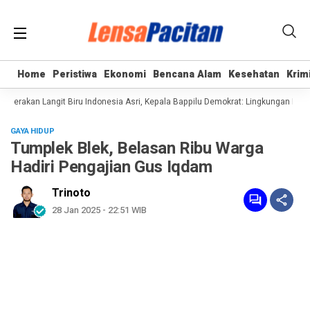
Home
Home
Peristiwa
Peristiwa
Ekonomi
Ekonomi
Bencana Alam
Bencana Alam
Kesehatan
Kesehatan
Krim
Krim
erakan Langit Biru Indonesia Asri, Kepala Bappilu Demokrat: Lingkungan Bersih
GAYA HIDUP
Tumplek Blek, Belasan Ribu Warga
Hadiri Pengajian Gus Iqdam
Trinoto
28 Jan 2025 - 22:51 WIB