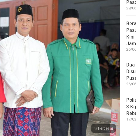
Paso
29/06
Bera
Pasu
Kini
Jam
26/06
Dua 
Disu
Pus
26/06
Poli
3 Kg
Reb
17/03
Perbesar