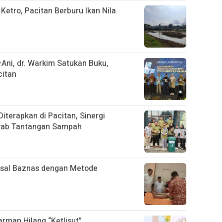
Ketro, Pacitan Berburu Ikan Nila
ni, dr. Warkim Satukan Buku,
citan
Diterapkan di Pacitan, Sinergi
awab Tantangan Sampah
assal Baznas dengan Metode
arman Hilang “Ketlisut”