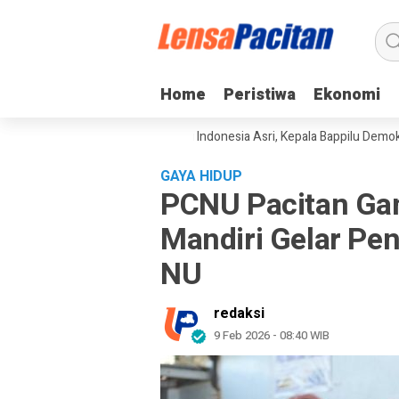
Home
Home
Peristiwa
Peristiwa
Ekonomi
Ekonomi
gkan Gerakan Langit Biru Indonesia Asri, Kepala Bappilu Demokrat: Ling
GAYA HIDUP
PCNU Pacitan Ga
Mandiri Gelar Pen
NU
redaksi
9 Feb 2026 - 08:40 WIB