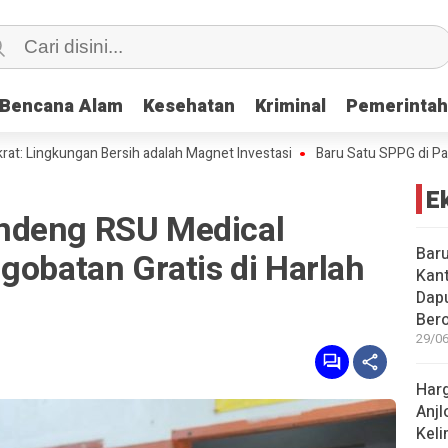
Bencana Alam
Bencana Alam
Kesehatan
Kesehatan
Kriminal
Kriminal
Pemerinta
Pemerinta
kungan Bersih adalah Magnet Investasi
Baru Satu SPPG di Pacitan Ka
E
ndeng RSU Medical
Baru
gobatan Gratis di Harlah
Kant
Dap
Bero
29/06
Harg
Anjl
Kel