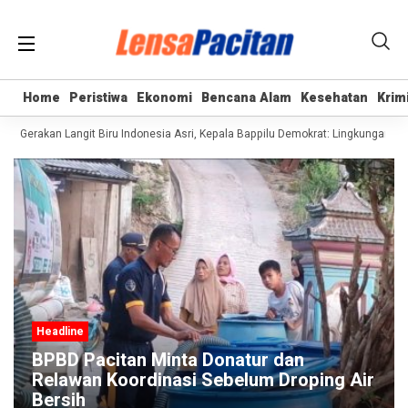
Home
Home
Peristiwa
Peristiwa
Ekonomi
Ekonomi
Bencana Alam
Bencana Alam
Kesehatan
Kesehatan
Krim
Krim
Gerakan Langit Biru Indonesia Asri, Kepala Bappilu Demokrat: Lingkungan Bersi
Headline
BPBD Pacitan Minta Donatur dan
Relawan Koordinasi Sebelum Droping Air
Bersih