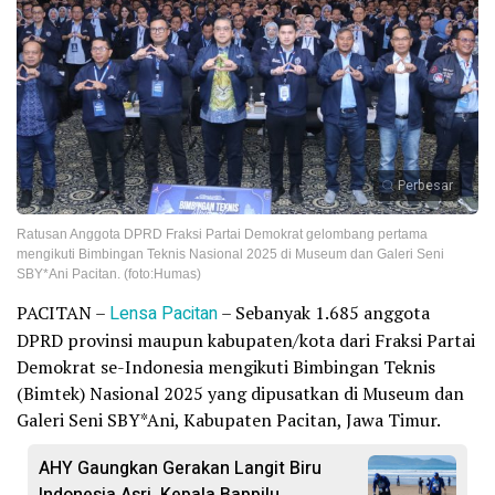
Perbesar
Ratusan Anggota DPRD Fraksi Partai Demokrat gelombang pertama
mengikuti Bimbingan Teknis Nasional 2025 di Museum dan Galeri Seni
SBY*Ani Pacitan. (foto:Humas)
PACITAN –
Lensa Pacitan
– Sebanyak 1.685 anggota
DPRD provinsi maupun kabupaten/kota dari Fraksi Partai
Demokrat se-Indonesia mengikuti Bimbingan Teknis
(Bimtek) Nasional 2025 yang dipusatkan di Museum dan
Galeri Seni SBY*Ani, Kabupaten Pacitan, Jawa Timur.
AHY Gaungkan Gerakan Langit Biru
Indonesia Asri, Kepala Bappilu