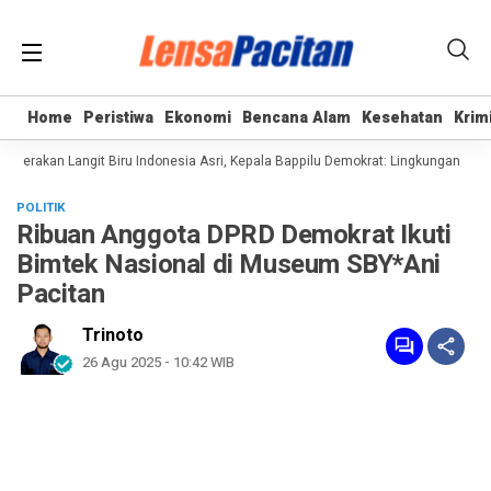
Home
Home
Peristiwa
Peristiwa
Ekonomi
Ekonomi
Bencana Alam
Bencana Alam
Kesehatan
Kesehatan
Krim
Krim
erakan Langit Biru Indonesia Asri, Kepala Bappilu Demokrat: Lingkungan Bersih
POLITIK
Ribuan Anggota DPRD Demokrat Ikuti
Bimtek Nasional di Museum SBY*Ani
Pacitan
Trinoto
26 Agu 2025 - 10:42 WIB