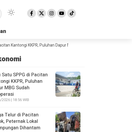
han
han
antongi KKPR, Puluhan Dapur MBG Sudah Beroperasi
BPBD Pacitan Min
konomi
 Satu SPPG di Pacitan
ongi KKPR, Puluhan
ur MBG Sudah
perasi
/2026 | 18:56 WIB
a Telur di Pacitan
ok, Peternak Lokal
impungan Dihantam