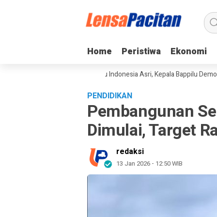
Home
Home
Peristiwa
Peristiwa
Ekonomi
Ekonomi
ngkan Gerakan Langit Biru Indonesia Asri, Kepala Bappilu Demokrat: Lin
PENDIDIKAN
Pembangunan Sek
Dimulai, Target 
redaksi
13 Jan 2026 - 12:50 WIB