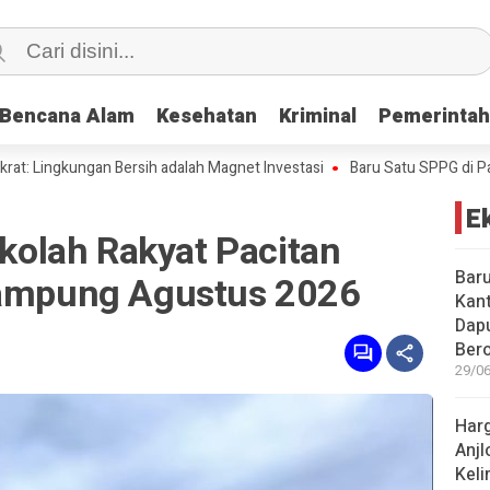
Bencana Alam
Bencana Alam
Kesehatan
Kesehatan
Kriminal
Kriminal
Pemerinta
Pemerinta
gkungan Bersih adalah Magnet Investasi
Baru Satu SPPG di Pacitan K
E
olah Rakyat Pacitan
Baru
Rampung Agustus 2026
Kant
Dap
Bero
29/06
Harg
Anjl
Kel