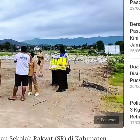
Paso
29/06
Bera
Pasu
Kini
Jam
26/06
Dua 
Disu
Pus
26/06
Poli
3 Kg
Reb
Perbesar
17/03
n Sekolah Rakyat (SR) di Kabupaten