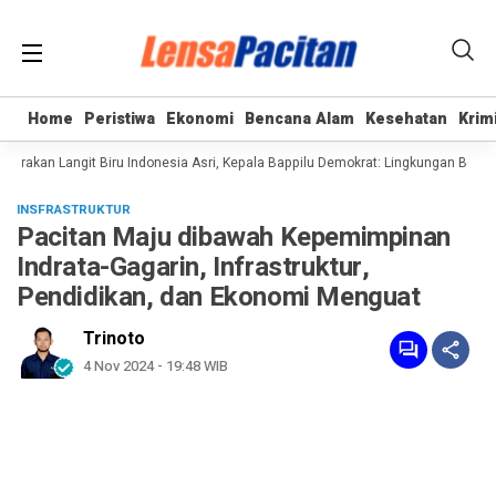
Home
Home
Peristiwa
Peristiwa
Ekonomi
Ekonomi
Bencana Alam
Bencana Alam
Kesehatan
Kesehatan
Krim
Krim
akan Langit Biru Indonesia Asri, Kepala Bappilu Demokrat: Lingkungan Bersih a
INSFRASTRUKTUR
Pacitan Maju dibawah Kepemimpinan
Indrata-Gagarin, Infrastruktur,
Pendidikan, dan Ekonomi Menguat
Trinoto
4 Nov 2024 - 19:48 WIB