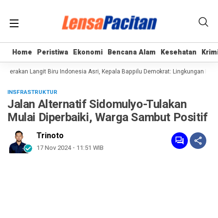
Home
Home
Peristiwa
Peristiwa
Ekonomi
Ekonomi
Bencana Alam
Bencana Alam
Kesehatan
Kesehatan
Krim
Krim
erakan Langit Biru Indonesia Asri, Kepala Bappilu Demokrat: Lingkungan Bersih
INSFRASTRUKTUR
Jalan Alternatif Sidomulyo-Tulakan
Mulai Diperbaiki, Warga Sambut Positif
Trinoto
17 Nov 2024 - 11:51 WIB