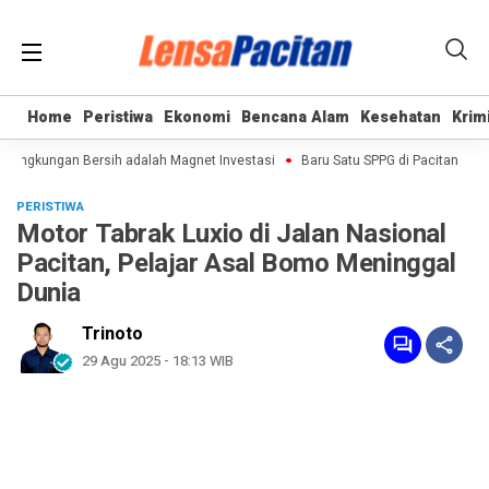
Home
Home
Peristiwa
Peristiwa
Ekonomi
Ekonomi
Bencana Alam
Bencana Alam
Kesehatan
Kesehatan
Krim
Krim
 Lingkungan Bersih adalah Magnet Investasi
Baru Satu SPPG di Pacitan Kant
PERISTIWA
Motor Tabrak Luxio di Jalan Nasional
Pacitan, Pelajar Asal Bomo Meninggal
Dunia
Trinoto
29 Agu 2025 - 18:13 WIB