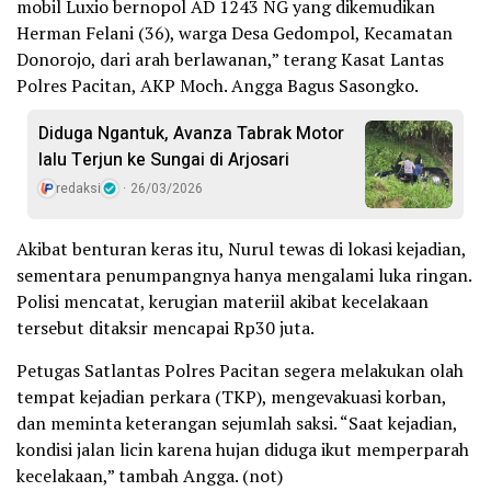
mobil Luxio bernopol AD 1243 NG yang dikemudikan
Herman Felani (36), warga Desa Gedompol, Kecamatan
Donorojo, dari arah berlawanan,” terang Kasat Lantas
Polres Pacitan, AKP Moch. Angga Bagus Sasongko.
Diduga Ngantuk, Avanza Tabrak Motor
lalu Terjun ke Sungai di Arjosari
redaksi
26/03/2026
Akibat benturan keras itu, Nurul tewas di lokasi kejadian,
sementara penumpangnya hanya mengalami luka ringan.
Polisi mencatat, kerugian materiil akibat kecelakaan
tersebut ditaksir mencapai Rp30 juta.
Petugas Satlantas Polres Pacitan segera melakukan olah
tempat kejadian perkara (TKP), mengevakuasi korban,
dan meminta keterangan sejumlah saksi. “Saat kejadian,
kondisi jalan licin karena hujan diduga ikut memperparah
kecelakaan,” tambah Angga. (not)