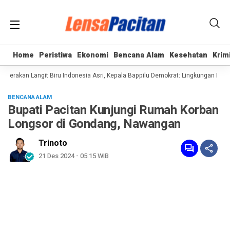
Home
Home
Peristiwa
Peristiwa
Ekonomi
Ekonomi
Bencana Alam
Bencana Alam
Kesehatan
Kesehatan
Krim
Krim
erakan Langit Biru Indonesia Asri, Kepala Bappilu Demokrat: Lingkungan Bersih
BENCANA ALAM
Bupati Pacitan Kunjungi Rumah Korban
Longsor di Gondang, Nawangan
Trinoto
21 Des 2024 - 05:15 WIB