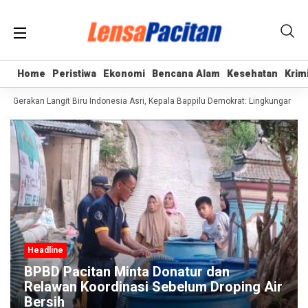
Home
Home
Peristiwa
Peristiwa
Ekonomi
Ekonomi
Bencana Alam
Bencana Alam
Kesehatan
Kesehatan
Krim
Krim
Gerakan Langit Biru Indonesia Asri, Kepala Bappilu Demokrat: Lingkungan Bersi
Headline
BPBD Pacitan Minta Donatur dan
Relawan Koordinasi Sebelum Droping Air
Bersih