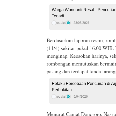
Warga Wonoanti Resah, Pencuria
Terjadi
redaksi
23/05/2026
Berdasarkan laporan resmi, romb
(11/4) sekitar pukul 16.00 WIB. 
menginap. Keesokan harinya, sek
rombongan memutuskan bermain a
pasang dan terdapat tanda laran
Pelaku Percobaan Pencurian di Arj
Perbukitan
redaksi
5/04/2026
Menurut Camat Donorojo, Nasrul H