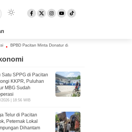
an
an
BD Pacitan Minta Donatur dan Relawan Koordinasi Sebelum Droping Ai
konomi
 Satu SPPG di Pacitan
tongi KKPR, Puluhan
ur MBG Sudah
perasi
/2026 | 18:56 WIB
a Telur di Pacitan
ok, Peternak Lokal
impungan Dihantam