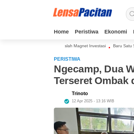
Home
Home
Peristiwa
Peristiwa
Ekonomi
Ekonomi
at: Lingkungan Bersih adalah Magnet Investasi
Baru Satu SPPG di
PERISTIWA
Ngecamp, Dua Wi
Terseret Ombak d
Trinoto
12 Apr 2025 - 13:16 WIB