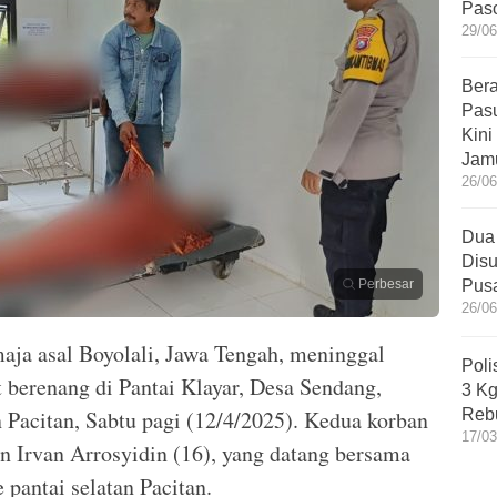
Paso
29/06
Bera
Pasu
Kini
Jamu
26/06
Dua
Disu
Perbesar
Pus
26/06
maja asal Boyolali, Jawa Tengah, meninggal
Poli
t berenang di Pantai Klayar, Desa Sendang,
3 Kg
Pacitan, Sabtu pagi (12/4/2025). Kedua korban
Reb
17/03
 Irvan Arrosyidin (16), yang datang bersama
 pantai selatan Pacitan.