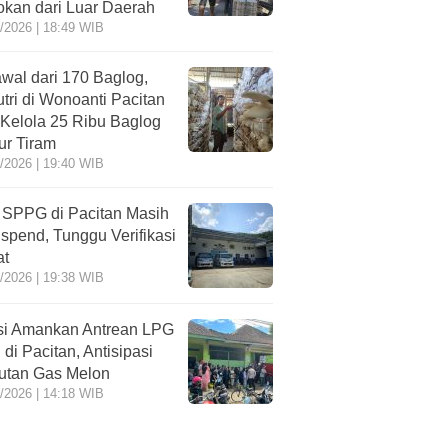
kan dari Luar Daerah
/2026 | 18:49 WIB
wal dari 170 Baglog,
tri di Wonoanti Pacitan
 Kelola 25 Ribu Baglog
r Tiram
/2026 | 19:40 WIB
 SPPG di Pacitan Masih
spend, Tunggu Verifikasi
at
/2026 | 19:38 WIB
si Amankan Antrean LPG
 di Pacitan, Antisipasi
utan Gas Melon
/2026 | 14:18 WIB