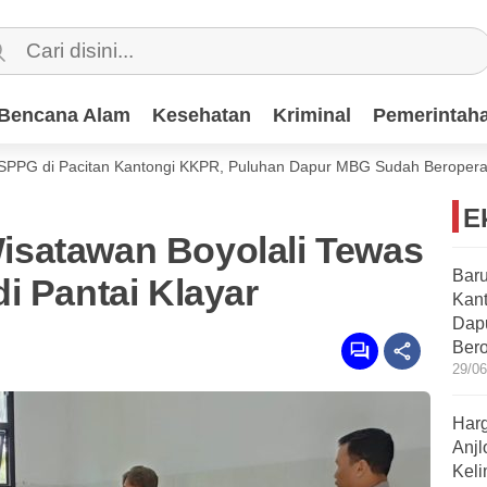
Bencana Alam
Bencana Alam
Kesehatan
Kesehatan
Kriminal
Kriminal
Pemerintah
Pemerintah
 Pacitan Kantongi KKPR, Puluhan Dapur MBG Sudah Beroperasi
BP
E
satawan Boyolali Tewas
Baru
i Pantai Klayar
Kan
Dap
Bero
29/06
Harg
Anjl
Kel