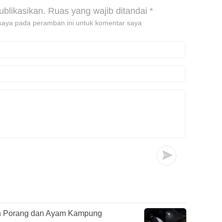
ublikasikan.
Ruas yang wajib ditandai
*
saya pada peramban ini untuk komentar saya
n Porang dan Ayam Kampung