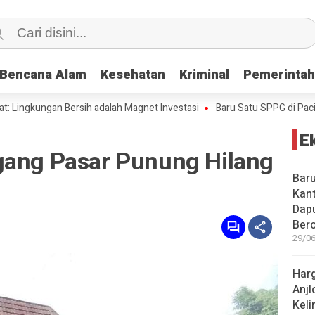
Bencana Alam
Bencana Alam
Kesehatan
Kesehatan
Kriminal
Kriminal
Pemerinta
Pemerinta
kungan Bersih adalah Magnet Investasi
Baru Satu SPPG di Pacitan Ka
E
gang Pasar Punung Hilang
Baru
Kant
Dap
Bero
29/06
Harg
Anjl
Kel