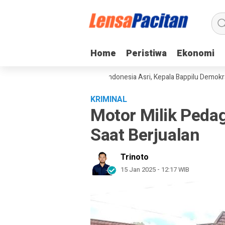
Home
Home
Peristiwa
Peristiwa
Ekonomi
Ekonomi
gkan Gerakan Langit Biru Indonesia Asri, Kepala Bappilu Demokrat: Ling
KRIMINAL
Motor Milik Peda
Saat Berjualan
Trinoto
15 Jan 2025 - 12:17 WIB