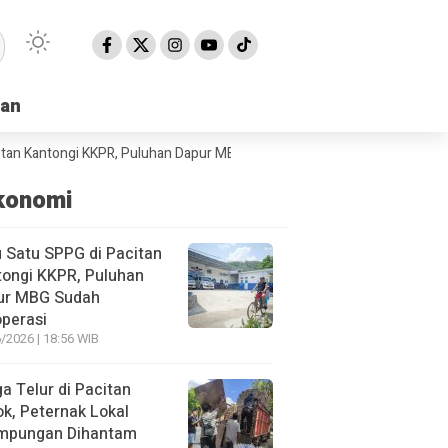
han
han
ntongi KKPR, Puluhan Dapur MBG Sudah Beroperasi
BPBD Pacitan Minta
konomi
 Satu SPPG di Pacitan
ongi KKPR, Puluhan
ur MBG Sudah
perasi
/2026 | 18:56 WIB
a Telur di Pacitan
ok, Peternak Lokal
impungan Dihantam