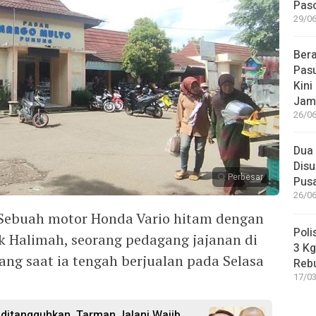
Paso
29/06
Bera
Pasu
Kini
Jam
26/06
Dua 
Disu
Perbesar
Pus
26/06
 Sebuah motor Honda Vario hitam dengan
Poli
ik Halimah, seorang pedagang jajanan di
3 Kg
ang saat ia tengah berjualan pada Selasa
Reb
17/03
 ditangguhkan, Tarman Jalani Wajib