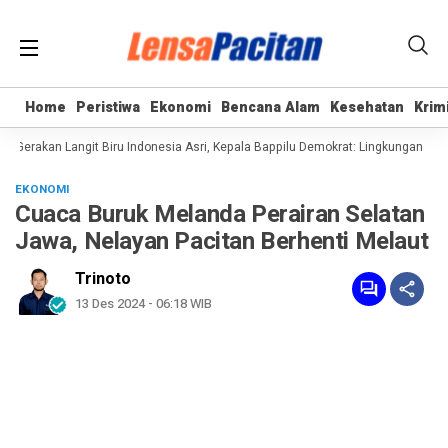
Home
Home
Peristiwa
Peristiwa
Ekonomi
Ekonomi
Bencana Alam
Bencana Alam
Kesehatan
Kesehatan
Krim
Krim
Gerakan Langit Biru Indonesia Asri, Kepala Bappilu Demokrat: Lingkungan Bersi
EKONOMI
Cuaca Buruk Melanda Perairan Selatan
Jawa, Nelayan Pacitan Berhenti Melaut
Trinoto
13 Des 2024 - 06:18 WIB