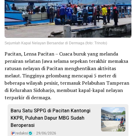
Perbesar
Sejumlah Kapal Nelayan Bersandar di Dermaga (foto: Trinoto)
Pacitan, Lensa Pacitan – Cuaca buruk yang melanda
perairan selatan Jawa selama sepekan terakhir memaksa
ratusan nelayan di Pacitan menghentikan aktivitas
melaut. Tingginya gelombang mencapai 5 meter di
beberapa wilayah pesisir, termasuk Pelabuhan Tamperan
di Kelurahan Sidoharjo, membuat kapal-kapal nelayan
terparkir di dermaga.
Baru Satu SPPG di Pacitan Kantongi
KKPR, Puluhan Dapur MBG Sudah
Beroperasi
redaksi
29/06/2026