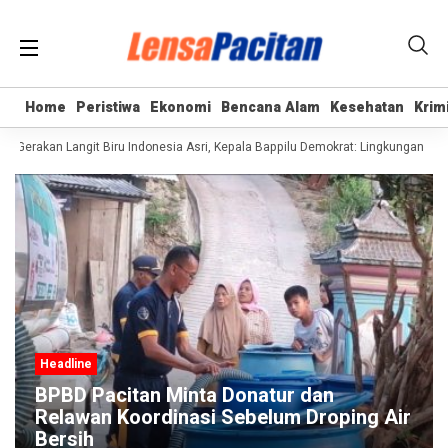
Home
Home
Peristiwa
Peristiwa
Ekonomi
Ekonomi
Bencana Alam
Bencana Alam
Kesehatan
Kesehatan
Krim
Krim
erakan Langit Biru Indonesia Asri, Kepala Bappilu Demokrat: Lingkungan Bersih
Headline
BPBD Pacitan Minta Donatur dan
Relawan Koordinasi Sebelum Droping Air
Bersih